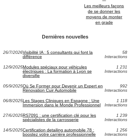
Les meilleurs façons
de se donner les
moyens de monter
en grade
Dernières nouvelles
26/7/2026
Visibilité IA : 5 consultants qui font la
58
différence
Interactions
12/9/2025
Modules spéciaux pour véhicules
1 231
électriques : La formation à Lyon se
Interactions
diversifie
05/9/2025
Où Se Former pour Devenir un Expert en
992
Rénovation Cuir Automobile
Interactions
06/8/2025
Les Stages Cliniques en Espagne : Une
1 118
Immersion dans le Monde Professionnel
Interactions
27/6/2025
RS7091 : une certification clé pour les
1 239
spécialistes de la carrosserie
Interactions
14/5/2025
Certification detailing automobile 78 :
1 256
boostez votre carrière professionnelle
Interactions