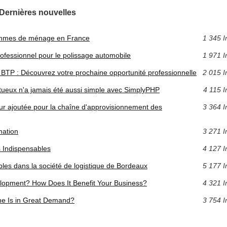
Dernières nouvelles
femmes de ménage en France
1 345 I
rofessionnel pour le polissage automobile
1 971 I
e BTP : Découvrez votre prochaine opportunité professionnelle
2 015 I
tueux n'a jamais été aussi simple avec SimplyPHP
4 115 I
leur ajoutée pour la chaîne d'approvisionnement des
3 364 I
mation
3 271 I
s Indispensables
4 127 I
ables dans la société de logistique de Bordeaux
5 177 I
lopment? How Does It Benefit Your Business?
4 321 I
e Is in Great Demand?
3 754 I