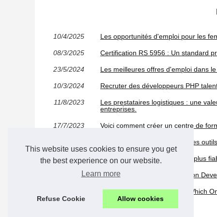
10/4/2025
Les opportunités d'emploi pour les 
08/3/2025
Certification RS 5956 : Un standard p
23/5/2024
Les meilleures offres d'emploi dans l
10/3/2024
Recruter des développeurs PHP talen
11/8/2023
Les prestataires logistiques : une va
entreprises.
17/7/2023
Voici comment créer un centre de for
14/12/2022
Gestion du temps au travail, des outil
This website uses cookies to ensure you get
29/9/2022
Les véhicules de transport les plus fi
the best experience on our website.
Learn more
20/8/2022
What is Custom PHP Application Deve
10/7/2022
PHP Development Services: Which On
Refuse Cookie
Allow cookies