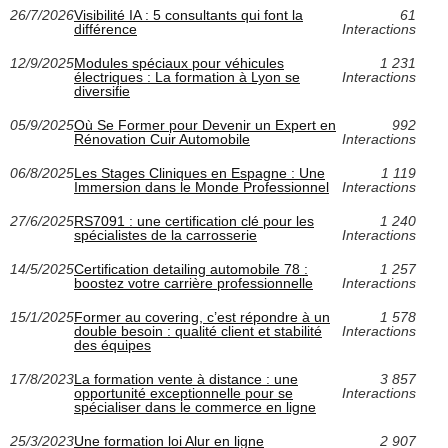
26/7/2026
Visibilité IA : 5 consultants qui font la
61
différence
Interactions
12/9/2025
Modules spéciaux pour véhicules
1 231
électriques : La formation à Lyon se
Interactions
diversifie
05/9/2025
Où Se Former pour Devenir un Expert en
992
Rénovation Cuir Automobile
Interactions
06/8/2025
Les Stages Cliniques en Espagne : Une
1 119
Immersion dans le Monde Professionnel
Interactions
27/6/2025
RS7091 : une certification clé pour les
1 240
spécialistes de la carrosserie
Interactions
14/5/2025
Certification detailing automobile 78 :
1 257
boostez votre carrière professionnelle
Interactions
15/1/2025
Former au covering, c’est répondre à un
1 578
double besoin : qualité client et stabilité
Interactions
des équipes
17/8/2023
La formation vente à distance : une
3 857
opportunité exceptionnelle pour se
Interactions
spécialiser dans le commerce en ligne
25/3/2023
Une formation loi Alur en ligne
2 907