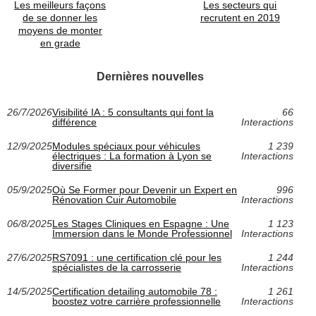
Les meilleurs façons
Les secteurs qui
de se donner les
recrutent en 2019
moyens de monter
en grade
Dernières nouvelles
26/7/2026
Visibilité IA : 5 consultants qui font la
66
différence
Interactions
12/9/2025
Modules spéciaux pour véhicules
1 239
électriques : La formation à Lyon se
Interactions
diversifie
05/9/2025
Où Se Former pour Devenir un Expert en
996
Rénovation Cuir Automobile
Interactions
06/8/2025
Les Stages Cliniques en Espagne : Une
1 123
Immersion dans le Monde Professionnel
Interactions
27/6/2025
RS7091 : une certification clé pour les
1 244
spécialistes de la carrosserie
Interactions
14/5/2025
Certification detailing automobile 78 :
1 261
boostez votre carrière professionnelle
Interactions