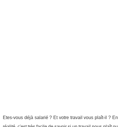
Etes-vous déjà salarié ? Et votre travail vous plaît-il ? En
réalité, c'est très facile de savoir si un travail nous plaît ou