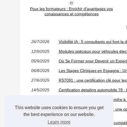
Pour les formateurs : Enrichir d'avantages vos
conaissances et compétences
26/7/2026
Visibilité IA : 5 consultants qui font la 
12/9/2025
Modules spéciaux pour véhicules électr
05/9/2025
Où Se Former pour Devenir un Expert
06/8/2025
Les Stages Cliniques en Espagne : U
27/6/2025
RS7091 : une certification clé pour les
14/5/2025
Certification detailing automobile 78 :
15/1/2025
Former au covering, c’est répondre à u
This website uses cookies to ensure you get
17/8/2023
La formation vente à distance : une op
commerce en ligne
the best experience on our website.
Learn more
15/8/2023
Comment réussir son bilan de compét