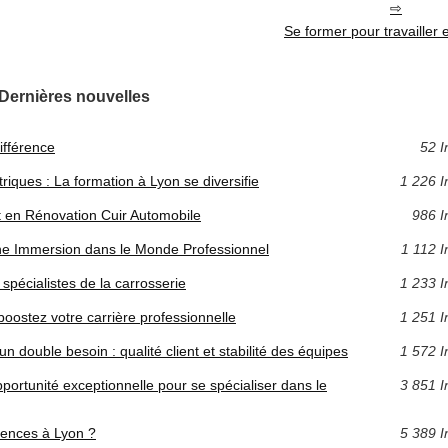
Se former pour travaille
Dernières nouvelles
différence
52 I
iques : La formation à Lyon se diversifie
1 226 I
 en Rénovation Cuir Automobile
986 I
ne Immersion dans le Monde Professionnel
1 112 I
 spécialistes de la carrosserie
1 233 I
 boostez votre carrière professionnelle
1 251 I
n double besoin : qualité client et stabilité des équipes
1 572 I
portunité exceptionnelle pour se spécialiser dans le
3 851 I
ences à Lyon ?
5 389 I